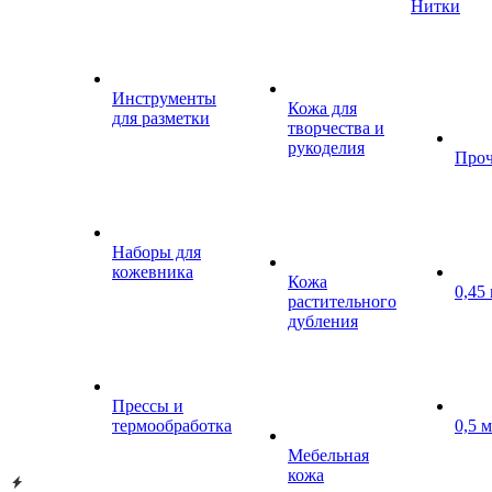
Нитки
Инструменты
Кожа для
для разметки
творчества и
рукоделия
Проч
Наборы для
кожевника
Кожа
0,45
растительного
дубления
Прессы и
термообработка
0,5 
Мебельная
кожа