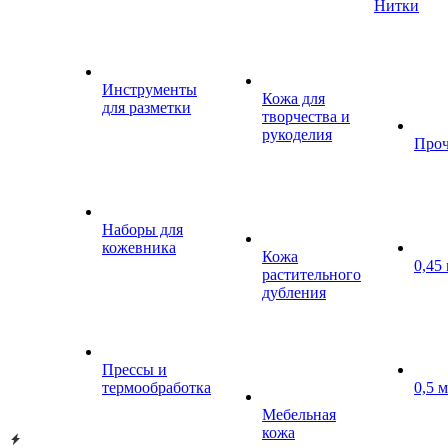
Нитки
Инструменты
Кожа для
для разметки
творчества и
рукоделия
Проч
Наборы для
кожевника
Кожа
0,45
растительного
дубления
Прессы и
термообработка
0,5 
Мебельная
кожа