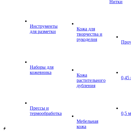
Нитки
Инструменты
Кожа для
для разметки
творчества и
рукоделия
Проч
Наборы для
кожевника
Кожа
0,45
растительного
дубления
Прессы и
термообработка
0,5 
Мебельная
кожа