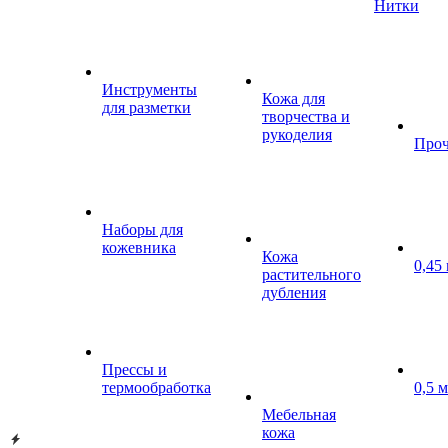
Нитки
Инструменты
Кожа для
для разметки
творчества и
рукоделия
Проч
Наборы для
кожевника
Кожа
0,45
растительного
дубления
Прессы и
термообработка
0,5 
Мебельная
кожа