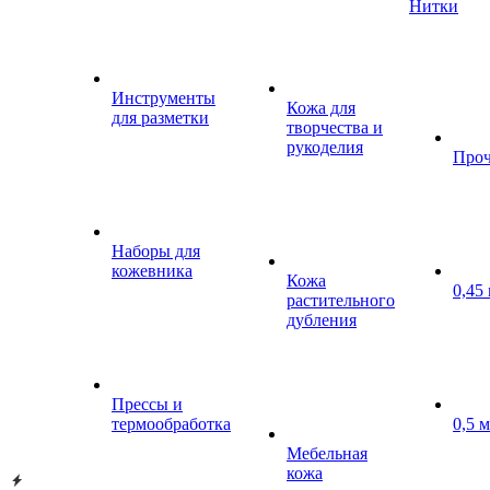
Нитки
Инструменты
Кожа для
для разметки
творчества и
рукоделия
Проч
Наборы для
кожевника
Кожа
0,45
растительного
дубления
Прессы и
термообработка
0,5 
Мебельная
кожа