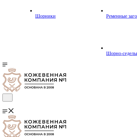
Шорники
Ременные заг
Шорно-седель