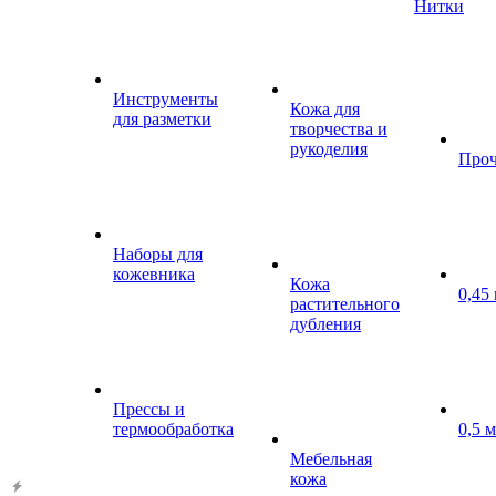
Нитки
Инструменты
Кожа для
для разметки
творчества и
рукоделия
Проч
Наборы для
кожевника
Кожа
0,45
растительного
дубления
Прессы и
термообработка
0,5 
Мебельная
кожа