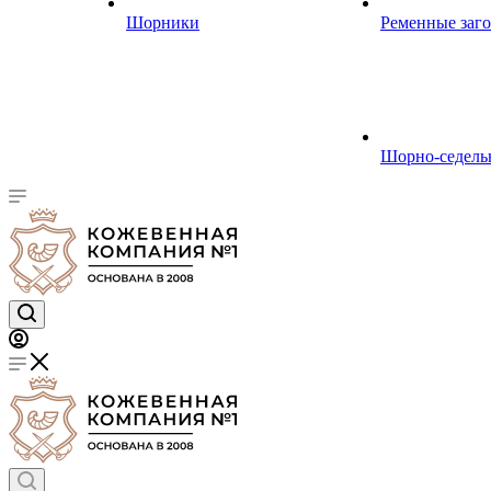
Шорники
Ременные заг
Шорно-седель