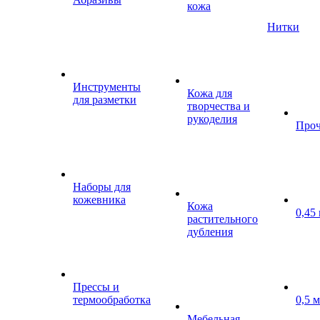
кожа
Нитки
Инструменты
Кожа для
для разметки
творчества и
рукоделия
Проч
Наборы для
кожевника
Кожа
0,45
растительного
дубления
Прессы и
термообработка
0,5 
Мебельная