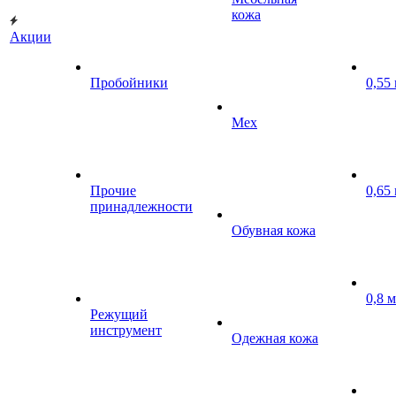
кожа
Акции
Пробойники
0,55
Мех
Прочие
0,65
принадлежности
Обувная кожа
0,8 
Режущий
инструмент
Одежная кожа