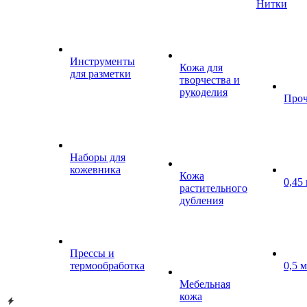
Нитки
Инструменты
Кожа для
для разметки
творчества и
рукоделия
Проч
Наборы для
кожевника
Кожа
0,45
растительного
дубления
Прессы и
термообработка
0,5 
Мебельная
кожа