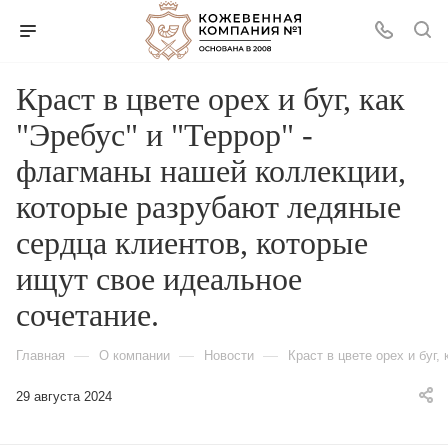
Краст в цвете орех и буг, как
"Эребус" и "Террор" -
флагманы нашей коллекции,
которые разрубают ледяные
сердца клиентов, которые
ищут свое идеальное
сочетание.
—
—
—
Главная
О компании
Новости
Краст в цвете орех и буг
29 августа 2024