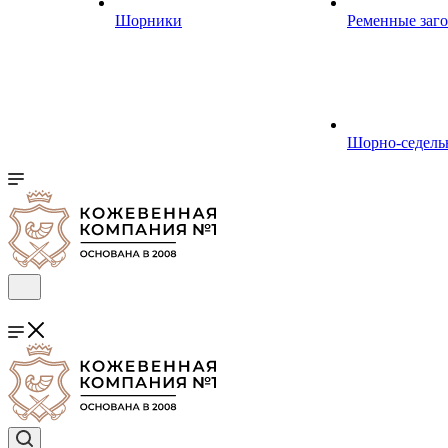
Шорники
Ременные заг
Шорно-седель