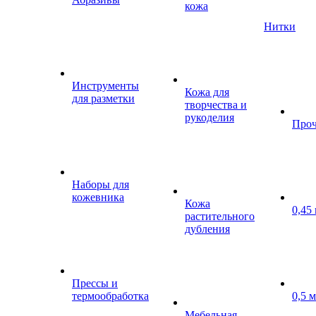
кожа
Нитки
Инструменты
Кожа для
для разметки
творчества и
рукоделия
Проч
Наборы для
кожевника
Кожа
0,45
растительного
дубления
Прессы и
термообработка
0,5 
Мебельная