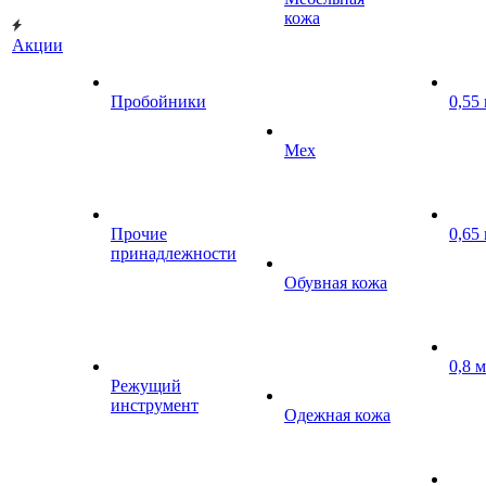
кожа
Акции
Пробойники
0,55
Мех
Прочие
0,65
принадлежности
Обувная кожа
0,8 
Режущий
инструмент
Одежная кожа