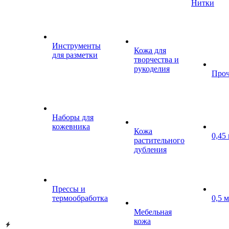
Нитки
Инструменты
Кожа для
для разметки
творчества и
рукоделия
Проч
Наборы для
кожевника
Кожа
0,45
растительного
дубления
Прессы и
термообработка
0,5 
Мебельная
кожа