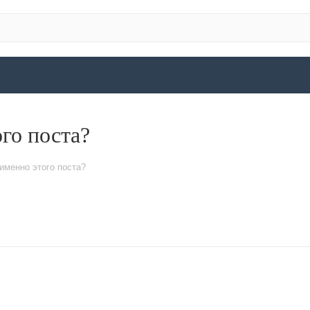
го поста?
именно этого поста?