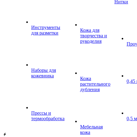
Нитки
Инструменты
Кожа для
для разметки
творчества и
рукоделия
Проч
Наборы для
кожевника
Кожа
0,45
растительного
дубления
Прессы и
термообработка
0,5 
Мебельная
кожа