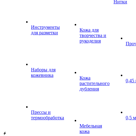
Нитки
Инструменты
Кожа для
для разметки
творчества и
рукоделия
Проч
Наборы для
кожевника
Кожа
0,45
растительного
дубления
Прессы и
термообработка
0,5 
Мебельная
кожа