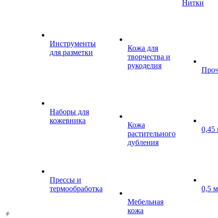
Нитки
Инструменты
Кожа для
для разметки
творчества и
рукоделия
Проч
Наборы для
кожевника
Кожа
0,45
растительного
дубления
Прессы и
термообработка
0,5 
Мебельная
кожа