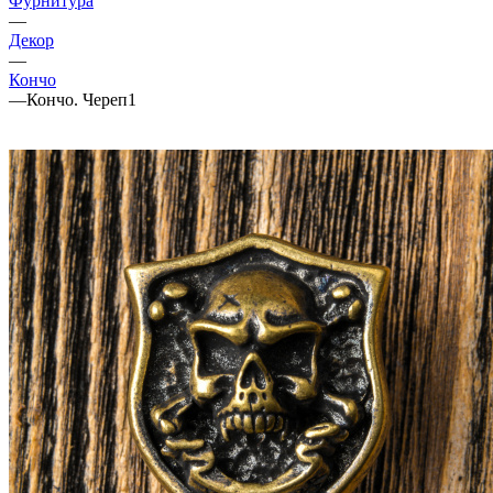
Фурнитура
—
Декор
—
Кончо
—
Кончо. Череп1