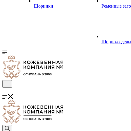
Шорники
Ременные заг
Шорно-седель