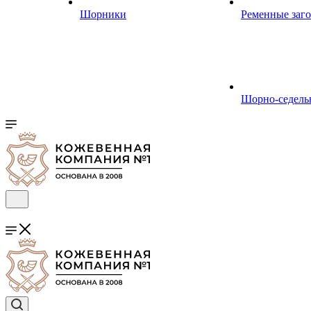
Шорники
Ременные заг
Шорно-седель