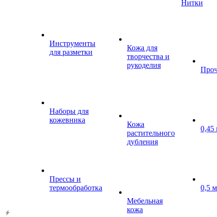
Нитки
Инструменты
Кожа для
для разметки
творчества и
рукоделия
Проч
Наборы для
кожевника
Кожа
0,45
растительного
дубления
Прессы и
термообработка
0,5 
Мебельная
кожа