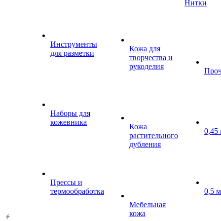
Нитки
Инструменты
Кожа для
для разметки
творчества и
рукоделия
Проч
Наборы для
кожевника
Кожа
0,45
растительного
дубления
Прессы и
термообработка
0,5 
Мебельная
кожа