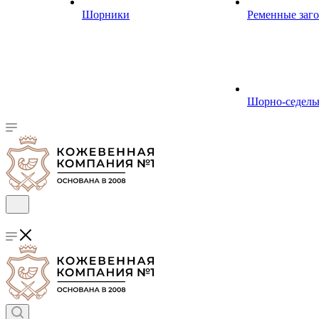
Шорники
Ременные заг
Шорно-седель