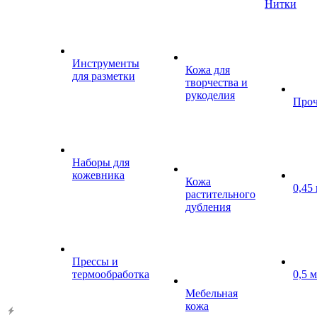
Нитки
Инструменты
Кожа для
для разметки
творчества и
рукоделия
Проч
Наборы для
кожевника
Кожа
0,45
растительного
дубления
Прессы и
термообработка
0,5 
Мебельная
кожа