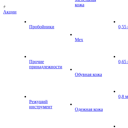
кожа
Акции
Пробойники
0,55
Мех
Прочие
0,65
принадлежности
Обувная кожа
0,8 
Режущий
инструмент
Одежная кожа