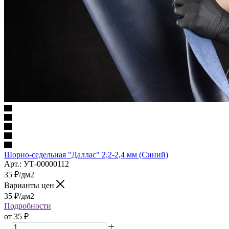
Шорно-седельная "Даллас" 2,2-2,4 мм (Синий)
Арт.: УТ-00000112
35
₽
/дм2
Варианты цен
35
₽
/дм2
Подробности
от
35 ₽