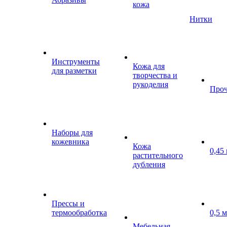
кожа
Нитки
Инструменты
Кожа для
для разметки
творчества и
рукоделия
Проч
Наборы для
кожевника
Кожа
0,45
растительного
дубления
Прессы и
термообработка
0,5 
Мебельная