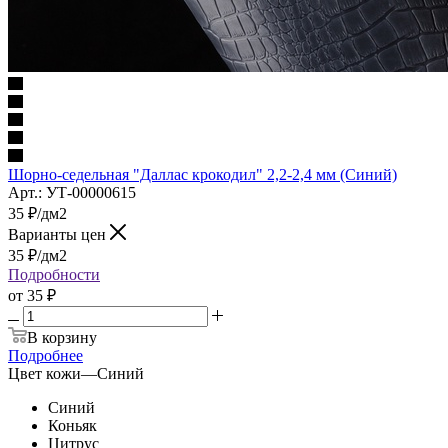
Шорно-седельная "Даллас крокодил" 2,2-2,4 мм (Синий)
Арт.: УТ-00000615
35
₽
/дм2
Варианты цен
35
₽
/дм2
Подробности
от
35 ₽
В корзину
Подробнее
Цвет кожи
—
Синий
Синий
Коньяк
Цитрус