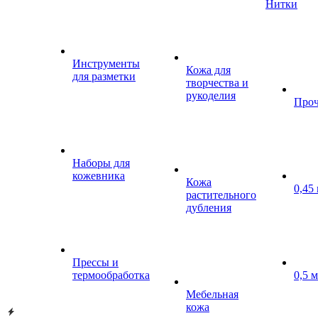
Нитки
Инструменты
Кожа для
для разметки
творчества и
рукоделия
Проч
Наборы для
кожевника
Кожа
0,45
растительного
дубления
Прессы и
термообработка
0,5 
Мебельная
кожа