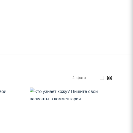
4
фото
—