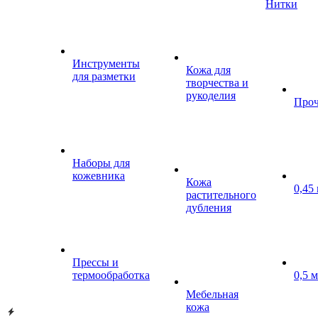
Нитки
Инструменты
Кожа для
для разметки
творчества и
рукоделия
Проч
Наборы для
кожевника
Кожа
0,45
растительного
дубления
Прессы и
термообработка
0,5 
Мебельная
кожа