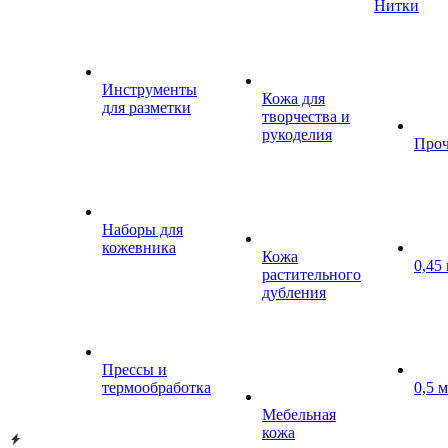
Нитки
Инструменты
Кожа для
для разметки
творчества и
рукоделия
Проч
Наборы для
кожевника
Кожа
0,45
растительного
дубления
Прессы и
термообработка
0,5 
Мебельная
кожа