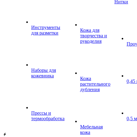
Нитки
Инструменты
Кожа для
для разметки
творчества и
рукоделия
Проч
Наборы для
кожевника
Кожа
0,45
растительного
дубления
Прессы и
термообработка
0,5 
Мебельная
кожа