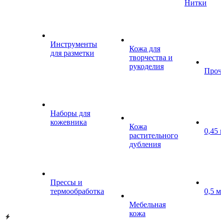
Нитки
Инструменты
Кожа для
для разметки
творчества и
рукоделия
Проч
Наборы для
кожевника
Кожа
0,45
растительного
дубления
Прессы и
термообработка
0,5 
Мебельная
кожа