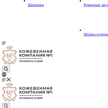
Шорники
Ременные заг
Шорно-седель