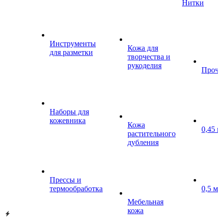
Нитки
Инструменты
Кожа для
для разметки
творчества и
рукоделия
Проч
Наборы для
кожевника
Кожа
0,45
растительного
дубления
Прессы и
термообработка
0,5 
Мебельная
кожа