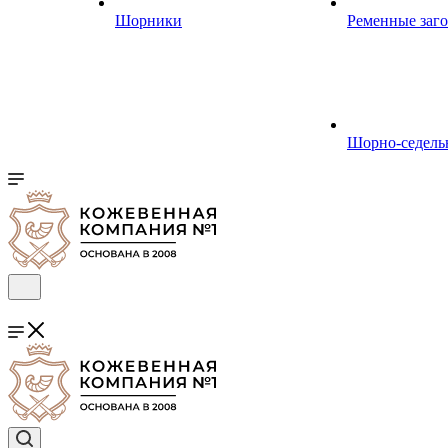
Шорники
Ременные заг
Шорно-седель