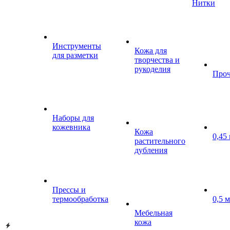
Нитки
Инструменты
Кожа для
для разметки
творчества и
рукоделия
Проч
Наборы для
кожевника
Кожа
0,45
растительного
дубления
Прессы и
термообработка
0,5 
Мебельная
кожа