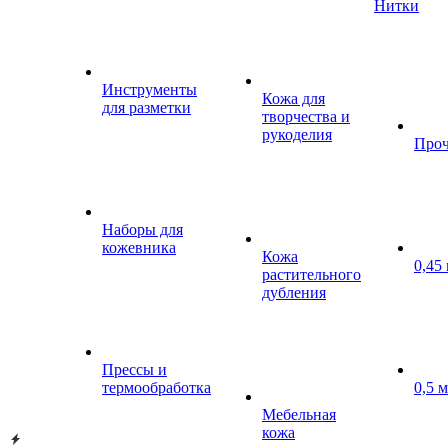
Нитки
Инструменты
Кожа для
для разметки
творчества и
рукоделия
Проч
Наборы для
кожевника
Кожа
0,45
растительного
дубления
Прессы и
термообработка
0,5 
Мебельная
кожа