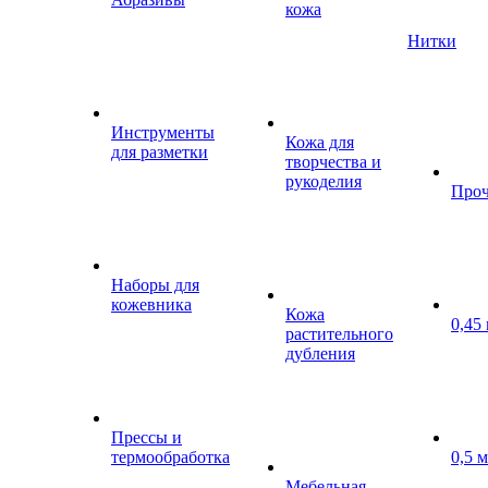
кожа
Нитки
Инструменты
Кожа для
для разметки
творчества и
рукоделия
Проч
Наборы для
кожевника
Кожа
0,45
растительного
дубления
Прессы и
термообработка
0,5 
Мебельная