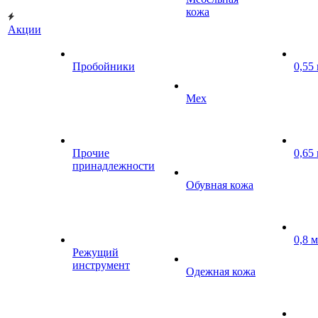
кожа
Акции
Пробойники
0,55
Мех
Прочие
0,65
принадлежности
Обувная кожа
0,8 
Режущий
инструмент
Одежная кожа