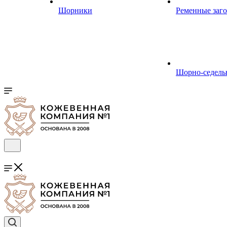
Шорники
Ременные заг
Шорно-седель