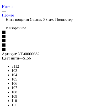
—
Нитки
—
Прочее
—
Нить вощеная Galaces 0,8 мм. Полиэстер
В избранное
Артикул:
УТ-00000862
Цвет нити
—
S156
S112
102
104
105
106
107
108
109
110
111