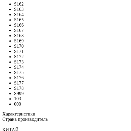
S162
S163
S164
S165
S166
S167
S168
S169
S170
S171
S172
S173
S174
S175
S176
S177
S178
S999
103
000
Характеристики
Страна производитель
—
КИТАЙ