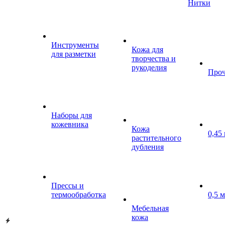
Нитки
Инструменты
Кожа для
для разметки
творчества и
рукоделия
Проч
Наборы для
кожевника
Кожа
0,45
растительного
дубления
Прессы и
термообработка
0,5 
Мебельная
кожа