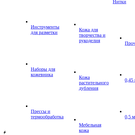
Нитки
Инструменты
Кожа для
для разметки
творчества и
рукоделия
Проч
Наборы для
кожевника
Кожа
0,45
растительного
дубления
Прессы и
термообработка
0,5 
Мебельная
кожа