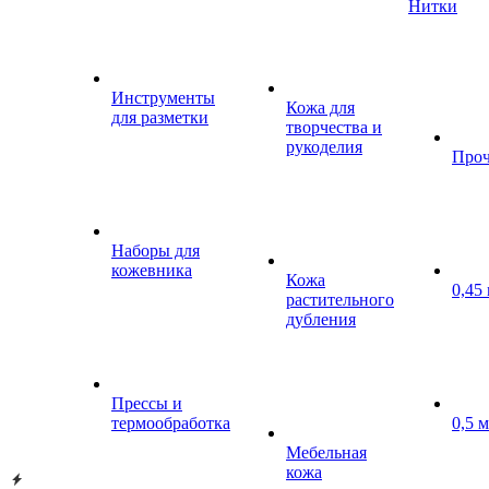
Нитки
Инструменты
Кожа для
для разметки
творчества и
рукоделия
Проч
Наборы для
кожевника
Кожа
0,45
растительного
дубления
Прессы и
термообработка
0,5 
Мебельная
кожа