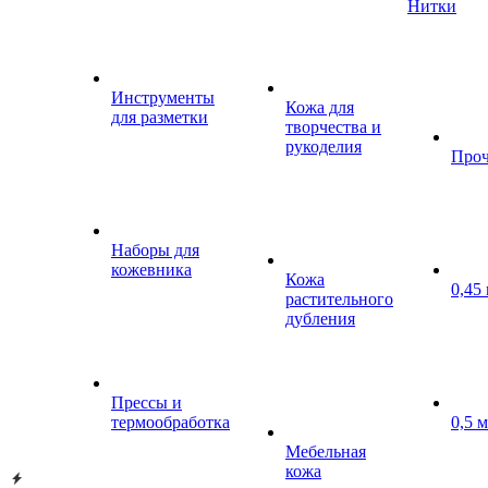
Нитки
Инструменты
Кожа для
для разметки
творчества и
рукоделия
Проч
Наборы для
кожевника
Кожа
0,45
растительного
дубления
Прессы и
термообработка
0,5 
Мебельная
кожа