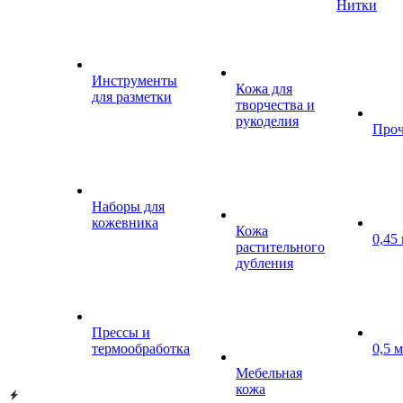
Нитки
Инструменты
Кожа для
для разметки
творчества и
рукоделия
Проч
Наборы для
кожевника
Кожа
0,45
растительного
дубления
Прессы и
термообработка
0,5 
Мебельная
кожа