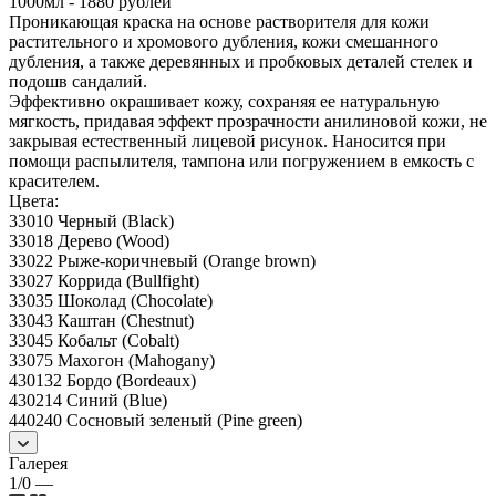
1000мл - 1880 рублей
Проникающая краска на основе растворителя для кожи
растительного и хромового дубления, кожи смешанного
дубления, а также деревянных и пробковых деталей стелек и
подошв сандалий.
Эффективно окрашивает кожу, сохраняя ее натуральную
мягкость, придавая эффект прозрачности анилиновой кожи, не
закрывая естественный лицевой рисунок. Наносится при
помощи распылителя, тампона или погружением в емкость с
красителем.
Цвета:
33010 Черный (Black)
33018 Дерево (Wood)
33022 Рыже-коричневый (Orange brown)
33027 Коррида (Bullfight)
33035 Шоколад (Chocolate)
33043 Каштан (Chestnut)
33045 Кобальт (Cobalt)
33075 Махогон (Mahogany)
430132 Бордо (Bordeaux)
430214 Синий (Blue)
440240 Сосновый зеленый (Pine green)
Галерея
1/0
—