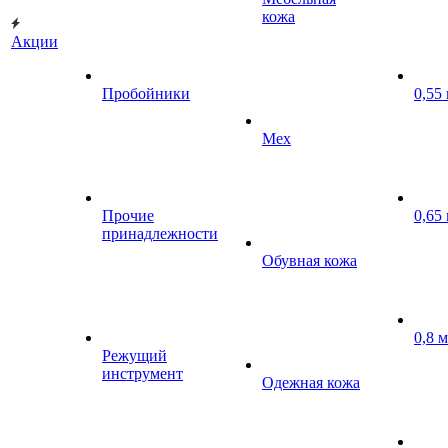
кожа
Акции
Пробойники
0,55
Мех
Прочие
0,65
принадлежности
Обувная кожа
0,8 
Режущий
инструмент
Одежная кожа