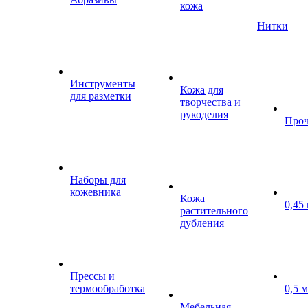
кожа
Нитки
Инструменты
Кожа для
для разметки
творчества и
рукоделия
Проч
Наборы для
кожевника
Кожа
0,45
растительного
дубления
Прессы и
термообработка
0,5 
Мебельная