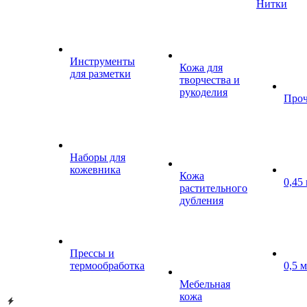
Нитки
Инструменты
Кожа для
для разметки
творчества и
рукоделия
Проч
Наборы для
кожевника
Кожа
0,45
растительного
дубления
Прессы и
термообработка
0,5 
Мебельная
кожа