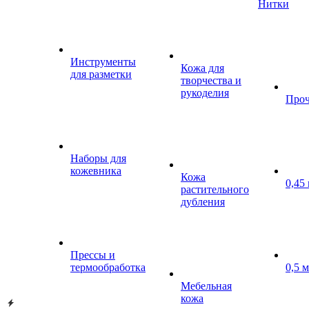
Нитки
Инструменты
Кожа для
для разметки
творчества и
рукоделия
Проч
Наборы для
кожевника
Кожа
0,45
растительного
дубления
Прессы и
термообработка
0,5 
Мебельная
кожа