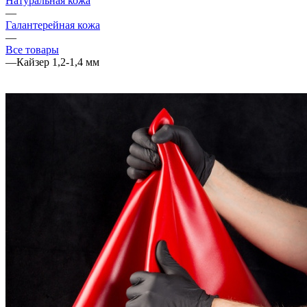
Натуральная кожа
—
Галантерейная кожа
—
Все товары
—
Кайзер 1,2-1,4 мм