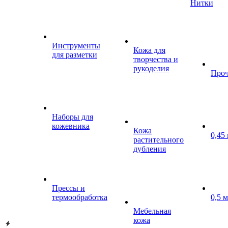
Нитки
Инструменты
Кожа для
для разметки
творчества и
рукоделия
Проч
Наборы для
кожевника
Кожа
0,45
растительного
дубления
Прессы и
термообработка
0,5 
Мебельная
кожа