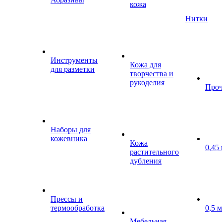
кожа
Нитки
Инструменты
Кожа для
для разметки
творчества и
рукоделия
Проч
Наборы для
кожевника
Кожа
0,45
растительного
дубления
Прессы и
термообработка
0,5 
Мебельная