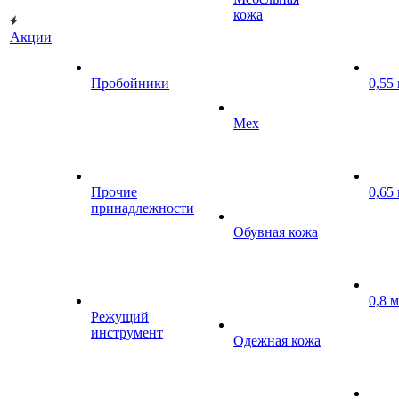
кожа
Акции
Пробойники
0,55
Мех
Прочие
0,65
принадлежности
Обувная кожа
0,8 
Режущий
инструмент
Одежная кожа