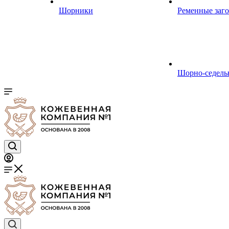
Шорники
Ременные заг
Шорно-седель